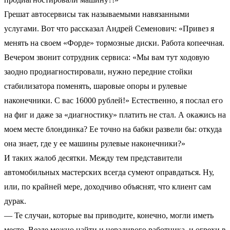
Грешат автосервисы так называемыми навязанными
услугами. Вот что рассказал Андрей Семенович: «Привез я
менять на своем «Форде» тормозные диски. Работа копеечная.
Вечером звонит сотрудник сервиса: «Мы вам тут ходовую
заодно продиагностировали, нужно передние стойки
стабилизатора поменять, шаровые опоры и рулевые
наконечники. С вас 16000 рублей!» Естественно, я послал его
на фиг и даже за «диагностику» платить не стал. А окажись на
моем месте блондинка? Ее точно на бабки развели бы: откуда
она знает, где у ее машины рулевые наконечники?»
И таких жалоб десятки. Между тем представители
автомобильных мастерских всегда сумеют оправдаться. Ну,
или, по крайней мере, доходчиво объяснят, что клиент сам
дурак.
— Те случаи, которые вы приводите, конечно, могли иметь
место. Везде можно найти и нерадивого работника, и огрехи в