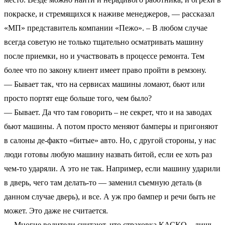
покраске, и стремящихся к наживе менеджеров, — рассказал
«МП» представитель компании «Пежо». – В любом случае
всегда советую не только тщательно осматривать машину
после приемки, но и участвовать в процессе ремонта. Тем
более что по закону клиент имеет право пройти в ремзону.
— Бывает так, что на сервисах машины ломают, бьют или
просто портят еще больше того, чем было?
— Бывает. Да что там говорить – не секрет, что и на заводах
бьют машины. А потом просто меняют бамперы и пригоняют
в салоны де-факто «битые» авто. Но, с другой стороны, у нас
люди готовы любую машину назвать битой, если ее хоть раз
чем-то ударяли. А это не так. Например, если машину ударили
в дверь, чего там делать-то — заменил съемную деталь (в
данном случае дверь), и все. А уж про бампер и речи быть не
может. Это даже не считается.
— Многие водители считают, что страховка КАСКО – лишь