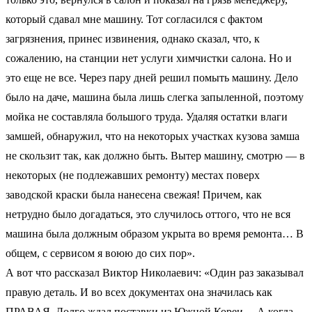
который сдавал мне машину. Тот согласился с фактом
загрязнения, принес извинения, однако сказал, что, к
сожалению, на станции нет услуги химчистки салона. Но и
это еще не все. Через пару дней решил помыть машину. Дело
было на даче, машина была лишь слегка запыленной, поэтому
мойка не составляла большого труда. Удаляя остатки влаги
замшей, обнаружил, что на некоторых участках кузова замша
не скользит так, как должно быть. Вытер машину, смотрю — в
некоторых (не подлежавших ремонту) местах поверх
заводской краски была нанесена свежая! Причем, как
нетрудно было догадаться, это случилось оттого, что не вся
машина была должным образом укрыта во время ремонта… В
общем, с сервисом я воюю до сих пор».
А вот что рассказал Виктор Николаевич: «Один раз заказывал
правую деталь. И во всех документах она значилась как
ПРАВАЯ. Долго ждал поставки из Южной Кореи… А когда