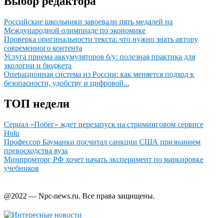
Выбор редактора
Российские школьники завоевали пять медалей на
Международной олимпиаде по экономике
Проверка оригинальности текста: что нужно знать автору
современного контента
Услуга приема аккумуляторов б/у: полезная практика для
экологии и бюджета
Операционная система из России: как меняется подход к
безопасности, удобству и цифровой...
ТОП недели
Сериал «Побег» ждет перезапуск на стриминговом сервисе
Hulu
Профессор Бауманки посчитал санкции США признанием
превосходства вуза
Минпромторг РФ хочет начать эксперимент по маркировке
учебников
@2022 — Npc-news.ru. Все права защищены.