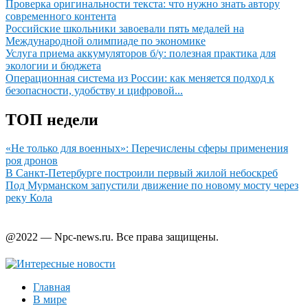
Проверка оригинальности текста: что нужно знать автору
современного контента
Российские школьники завоевали пять медалей на
Международной олимпиаде по экономике
Услуга приема аккумуляторов б/у: полезная практика для
экологии и бюджета
Операционная система из России: как меняется подход к
безопасности, удобству и цифровой...
ТОП недели
«Не только для военных»: Перечислены сферы применения
роя дронов
В Санкт-Петербурге построили первый жилой небоскреб
Под Мурманском запустили движение по новому мосту через
реку Кола
@2022 — Npc-news.ru. Все права защищены.
Главная
В мире