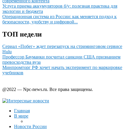
современного контента
Услуга приема аккумуляторов б/у: полезная практика для
экологии и бюджета
Операционная система из России: как меняется подход к
безопасности, удобству и цифровой...
ТОП недели
Сериал «Побег» ждет перезапуск на стриминговом сервисе
Hulu
Профессор Бауманки посчитал санкции США признанием
превосходства вуза
Минпромторг РФ хочет начать эксперимент по маркировке
учебников
@2022 — Npc-news.ru. Все права защищены.
Главная
В мире
Новости России