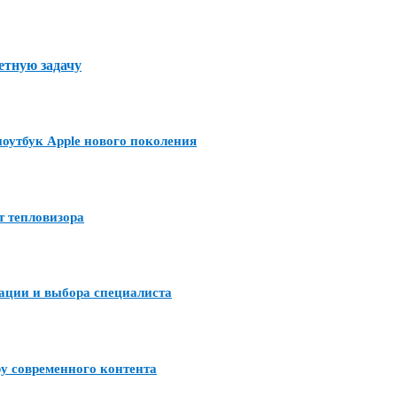
етную задачу
утбук Apple нового поколения
т тепловизора
тации и выбора специалиста
ру современного контента