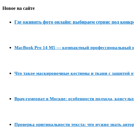
Новое на сайте
Где оживить фото онлайн: выбираем сервис под конкр
MacBook Pro 14 M5 — компактный профессиональный но
Что такое маскировочные костюмы и ткани с защитой о
Врач-гомеопат в Москве: особенности подхода, консуль
Проверка оригинальности текста: что нужно знать авто