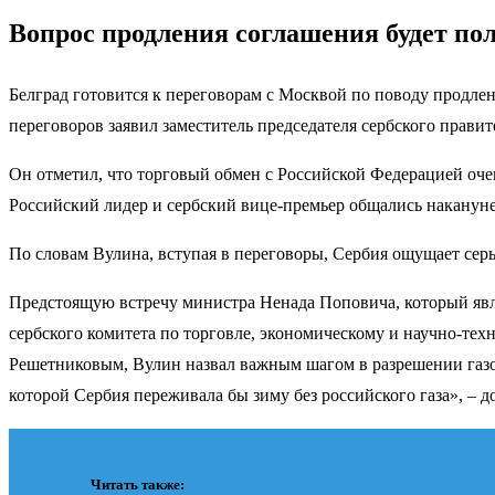
Вопрос продления соглашения будет по
Белград готовится к переговорам с Москвой по поводу продлен
переговоров заявил заместитель председателя сербского прави
Он отметил, что торговый обмен с Российской Федерацией оч
Российский лидер и сербский вице-премьер общались наканун
По словам Вулина, вступая в переговоры, Сербия ощущает серь
Предстоящую встречу министра Ненада Поповича, который явл
сербского комитета по торговле, экономическому и научно-те
Решетниковым, Вулин назвал важным шагом в разрешении газов
которой Сербия переживала бы зиму без российского газа», – д
Читать также: