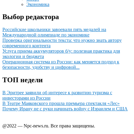
Экономика
Выбор редактора
Российские школьники завоевали пять медалей на
Международной олимпиаде по экономике
Проверка оригинальности текста: что нужно знать автору
современного контента
Услуга приема аккумуляторов б/у: полезная практика для
экологии и бюджета
Операционная система из России: как меняется подход к
безопасности, удобству и цифровой...
ТОП недели
В Эритрее заявили об интересе к развитию туризма с
инвесторами из России
В Театре Маяковского прошла премьера спектакля «Лес»
Почему Ирану не с руки начинать войну с Израилем и США
@2022 — Npc-news.ru. Все права защищены.