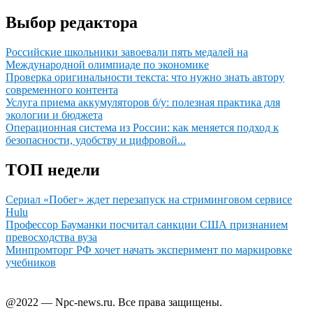
Выбор редактора
Российские школьники завоевали пять медалей на
Международной олимпиаде по экономике
Проверка оригинальности текста: что нужно знать автору
современного контента
Услуга приема аккумуляторов б/у: полезная практика для
экологии и бюджета
Операционная система из России: как меняется подход к
безопасности, удобству и цифровой...
ТОП недели
Сериал «Побег» ждет перезапуск на стриминговом сервисе
Hulu
Профессор Бауманки посчитал санкции США признанием
превосходства вуза
Минпромторг РФ хочет начать эксперимент по маркировке
учебников
@2022 — Npc-news.ru. Все права защищены.