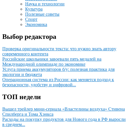
Наука и технологии
Культура
Полезные советы
Спорт
Экономика
Выбор редактора
Проверка оригинальности текста: что нужно знать автору
современного контента
Российские школьники завоевали пять медалей на
Международной олимпиаде по экономике
Услуга приема аккумуляторов б/у: полезная практика для
экологии и бюджета
Операционная система из России: как меняется подход к
безопасности, удобству и цифровой...
ТОП недели
Вышел трейлер мини-сериала «Властелины воздуха» Стивена
Спилберга и Тома Хэнкса
Расходы на покупку продуктов для Нового года в РФ выросли
в среднем...