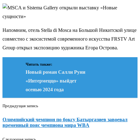
Напомним, отель Stella di Mosca на Большой Никитской улице
совместно с экосистемой современного искусства FRSTV Art
Group открыл экспозицию художника Егора Острова.
Читать также:
Новый роман Салли Руни
«Интермеццо» выйдет
осенью 2024 года
Предыдущая запись
Олимпийский чемпион по боксу Батыргазиев завоевал
временный пояс чемпиона мира WBA
Следующая запись