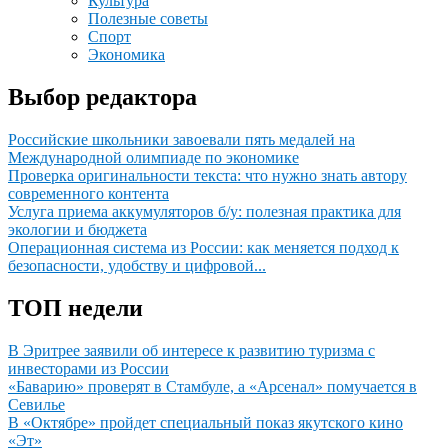
Культура
Полезные советы
Спорт
Экономика
Выбор редактора
Российские школьники завоевали пять медалей на
Международной олимпиаде по экономике
Проверка оригинальности текста: что нужно знать автору
современного контента
Услуга приема аккумуляторов б/у: полезная практика для
экологии и бюджета
Операционная система из России: как меняется подход к
безопасности, удобству и цифровой...
ТОП недели
В Эритрее заявили об интересе к развитию туризма с
инвесторами из России
«Баварию» проверят в Стамбуле, а «Арсенал» помучается в
Севилье
В «Октябре» пройдет специальный показ якутского кино
«Эт»