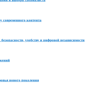
тации и выбора специалиста
ру современного контента
 безопасности, удобству и цифровой независимости
ожений
ровья нового поколения