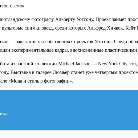
тков съемок
я шотландскому фотографу Альберту Уотсону. Проект займет про
ле культовые снимки звезд, среди которых Альфред Хичкок, Кейт
тков — заказанных и собственных проектов Уотсона. Среди обр
е вошли экспериментальные кадры, вдохновленные пластическими
бота из частной коллекции Michael Jackson — New York City, со
ду. Выставка в галерее Люмьер станет уже четвертым проектом
але «Мода и стиль в фотографии».
авка