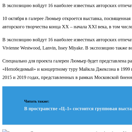
В экспозицию войдут 16 наиболее известных авторских отпеча
10 октября в галерее Люмьер откроется выставка, посвященна
авторского творчества конца XX – начала XXI века, в том чис
В экспозицию войдут 16 наиболее известных авторских отпеча
Vivienne Westwood, Lanvin, Issey Miyake. В экспозицию такж
Специально для проекта галереи Люмьер будет представлена ра
«Непобедимый» и концертному туру Майкла Джексона в 1999 го
2015 и 2019 годах, представленных в рамках Московской биенн
Читать также:
В пространстве «Ц–1» состоится групповая выст