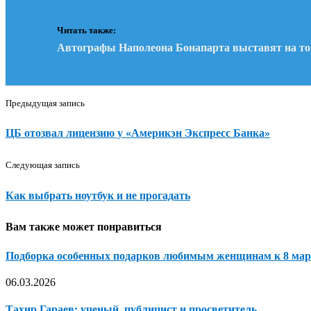
Читать также:
Автографы Наполеона Бонапарта выставят на то
Предыдущая запись
ЦБ отозвал лицензию у «Америкэн Экспресс Банка»
Следующая запись
Как выбрать ноутбук и не прогадать
Вам также может понравиться
Подборка особенных подарков любимым женщинам к 8 март
06.03.2026
Тахир Гараев: ученый, публицист и просветитель