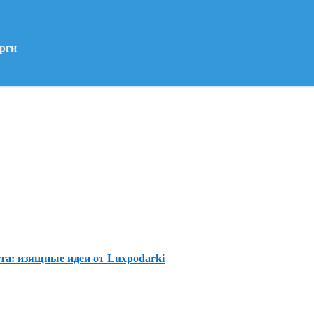
рги
а: изящные идеи от Luxpodarki