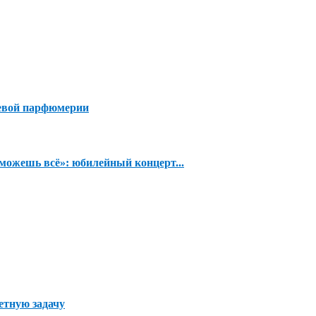
евой парфюмерии
можешь всё»: юбилейный концерт...
етную задачу