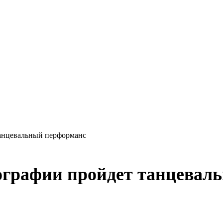
анцевальный перформанс
ографии пройдет танцевал