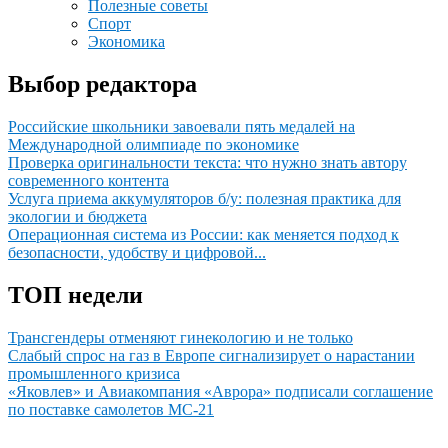
Полезные советы
Спорт
Экономика
Выбор редактора
Российские школьники завоевали пять медалей на
Международной олимпиаде по экономике
Проверка оригинальности текста: что нужно знать автору
современного контента
Услуга приема аккумуляторов б/у: полезная практика для
экологии и бюджета
Операционная система из России: как меняется подход к
безопасности, удобству и цифровой...
ТОП недели
Трансгендеры отменяют гинекологию и не только
Слабый спрос на газ в Европе сигнализирует о нарастании
промышленного кризиса
«Яковлев» и Авиакомпания «Аврора» подписали соглашение
по поставке самолетов МС-21