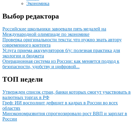
Экономика
Выбор редактора
Российские школьники завоевали пять медалей на
Международной олимпиаде по экономике
Проверка оригинальности текста: что нужно знать автору
современного контента
Услуга приема аккумуляторов б/у: полезная практика для
экологии и бюджета
Операционная система из России: как меняется подход к
безопасности, удобству и цифровой...
ТОП недели
Утвержден список стран, банки которых смогут участвовать в
валютных торгах в РФ
Греф: ИИ восполнит дефицит в кадрах в России во всех
областях
Минэкономразвития спрогнозировало рост ВВП и зарплат в
России