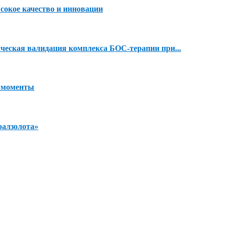
сокое качество и инновации
ческая валидация комплекса БОС-терапии при...
е моменты
ралзолота»