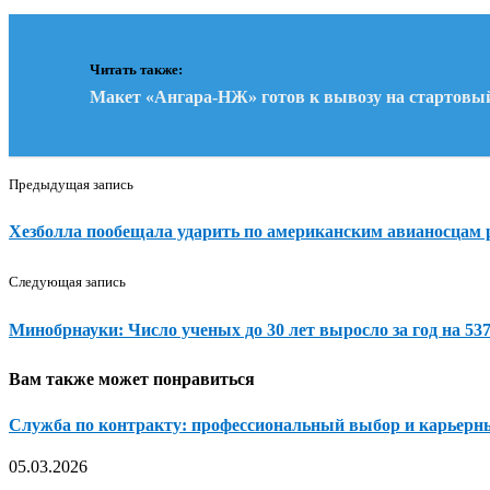
Читать также:
Макет «Ангара-НЖ» готов к вывозу на стартовы
Предыдущая запись
Хезболла пообещала ударить по американским авианосцам
Следующая запись
Минобрнауки: Число ученых до 30 лет выросло за год на 53
Вам также может понравиться
Служба по контракту: профессиональный выбор и карьерн
05.03.2026