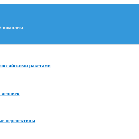
й комплекс
 российскими ракетами
7 человек
ые перспективы