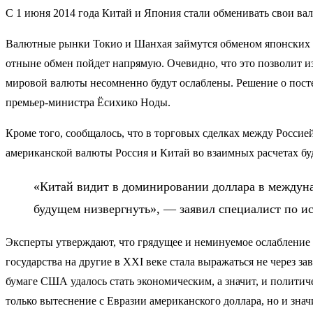
С 1 июня 2014 года Китай и Япония стали обменивать свои ва
Валютные рынки Токио и Шанхая займутся обменом японских и
отныне обмен пойдет напрямую. Очевидно, что это позволит из
мировой валюты несомненно будут ослаблены. Решение о посте
премьер-министра Ёсихико Ноды.
Кроме того, сообщалось, что в торговых сделках между Россие
американской валюты Россия и Китай во взаимных расчетах бу
«Китай видит в доминировании доллара в междуна
будущем низвергнуть», — заявил специалист по 
Эксперты утверждают, что грядущее и неминуемое ослабление д
государства на другие в ХХI веке стала выражаться не через з
бумаге США удалось стать экономическим, а значит, и полити
только вытеснение с Евразии американского доллара, но и зна