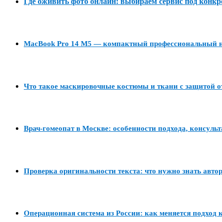
Где оживить фото онлайн: выбираем сервис под конкр
MacBook Pro 14 M5 — компактный профессиональный но
Что такое маскировочные костюмы и ткани с защитой о
Врач-гомеопат в Москве: особенности подхода, консуль
Проверка оригинальности текста: что нужно знать авто
Операционная система из России: как меняется подход к