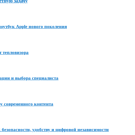
етную задачу
утбук Apple нового поколения
т тепловизора
тации и выбора специалиста
ру современного контента
 безопасности, удобству и цифровой независимости