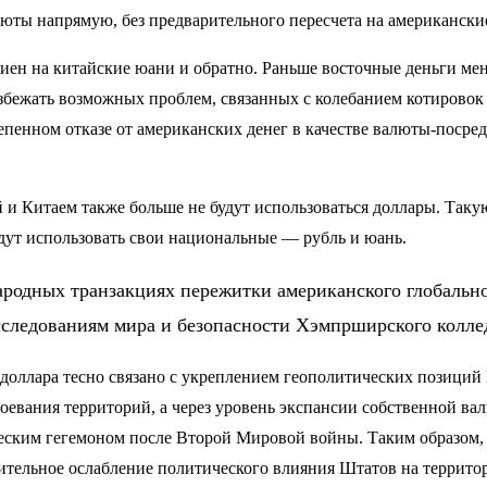
люты напрямую, без предварительного пересчета на американски
ен на китайские юани и обратно. Раньше восточные деньги ме
бежать возможных проблем, связанных с колебанием котировок а
пенном отказе от американских денег в качестве валюты-посред
й и Китаем также больше не будут использоваться доллары. Так
дут использовать свои национальные — рубль и юань.
родных транзакциях пережитки американского глобально
исследованиям мира и безопасности Хэмпрширского колл
оллара тесно связано с укреплением геополитических позиций К
авоевания территорий, а через уровень экспансии собственной в
ческим гегемоном после Второй Мировой войны. Таким образом, 
чительное ослабление политического влияния Штатов на террито