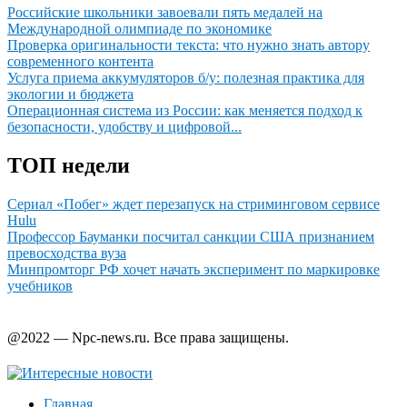
Российские школьники завоевали пять медалей на
Международной олимпиаде по экономике
Проверка оригинальности текста: что нужно знать автору
современного контента
Услуга приема аккумуляторов б/у: полезная практика для
экологии и бюджета
Операционная система из России: как меняется подход к
безопасности, удобству и цифровой...
ТОП недели
Сериал «Побег» ждет перезапуск на стриминговом сервисе
Hulu
Профессор Бауманки посчитал санкции США признанием
превосходства вуза
Минпромторг РФ хочет начать эксперимент по маркировке
учебников
@2022 — Npc-news.ru. Все права защищены.
Главная