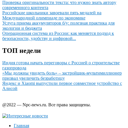
Проверка оригинальности текста: что нужно знать автору
современного контента
Российские школьники завоевали пять медалей на
Международной олимпиаде по экономике
Услуга приема аккумуляторов б/у: полезная практика для
экологии и бюджета
Операционная система из России: как меняется подход к
безопасности, удобству и цифровой...
ТОП недели
Индия готова начать переговоры с Россией о строительстве
газопровода
«Мы должны увидеть боль» – застройщик-мультимиллионер
призвал увеличить безработицу
Яндекс и Xiaomi выпустили первое совместное устройство с
Алисой
@2022 — Npc-news.ru. Все права защищены.
Главная