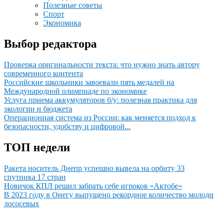
Полезные советы
Спорт
Экономика
Выбор редактора
Проверка оригинальности текста: что нужно знать автору
современного контента
Российские школьники завоевали пять медалей на
Международной олимпиаде по экономике
Услуга приема аккумуляторов б/у: полезная практика для
экологии и бюджета
Операционная система из России: как меняется подход к
безопасности, удобству и цифровой...
ТОП недели
Ракета носитель Днепр успешно вывела на орбиту 33
спутника 17 стран
Новичок КПЛ решил забрать себе игроков «Актобе»
В 2023 году в Онегу выпущено рекордное количество молоди
лососевых