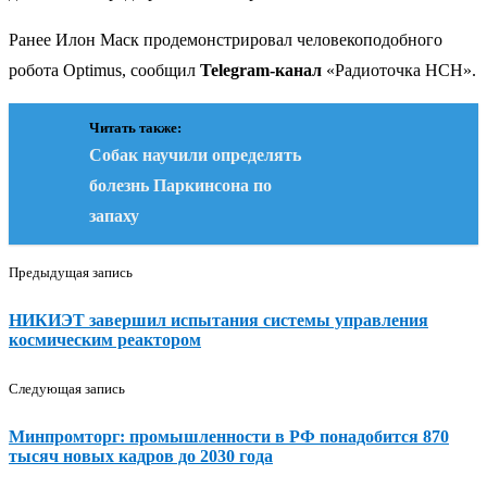
Ранее Илон Маск продемонстрировал человекоподобного
робота Optimus, сообщил
Telegram-канал
«Радиоточка НСН».
Читать также:
Собак научили определять
болезнь Паркинсона по
запаху
Предыдущая запись
НИКИЭТ завершил испытания системы управления
космическим реактором
Следующая запись
Минпромторг: промышленности в РФ понадобится 870
тысяч новых кадров до 2030 года