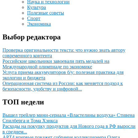
Наука и технологии
Культура
Полезные советы
Спорт
Экономика
Выбор редактора
Проверка оригинальности текста: что нужно знать автору
современного контента
Российские школьники завоевали пять медалей на
Международной олимпиаде по экономике
Услуга приема аккумуляторов б/у: полезная практика для
экологии и бюджета
Операционная система из России: как меняется подход к
безопасности, удобству и цифровой...
ТОП недели
Вышел трейлер мини-сериала «Властелины воздуха» Стивена
Спилберга и Тома Хэнкса
Расходы на покупку продуктов для Нового года в РФ выросли
в среднем...
АРТ4 впервые покажет собрание коллекционера Олега