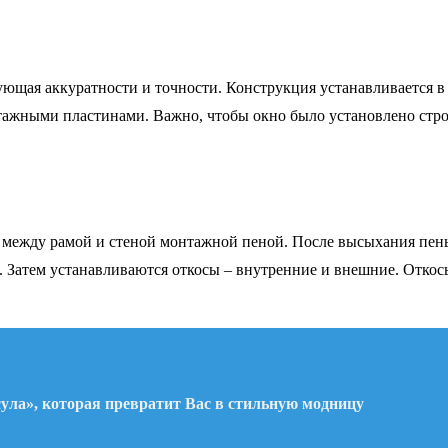
ебующая аккуратности и точности. Конструкция устанавливается
тажными пластинами. Важно, чтобы окно было установлено стро
и между рамой и стеной монтажной пеной. После высыхания пен
. Затем устанавливаются откосы – внутренние и внешние. Откос
сула», которая превратит Вас в стильную модницу