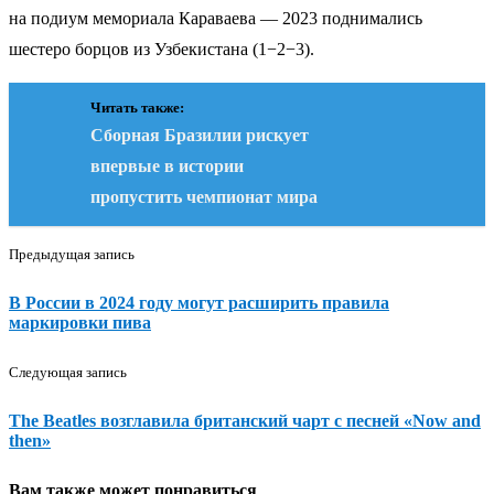
на подиум мемориала Караваева — 2023 поднимались
шестеро борцов из Узбекистана (1−2−3).
Читать также:
Сборная Бразилии рискует
впервые в истории
пропустить чемпионат мира
Предыдущая запись
В России в 2024 году могут расширить правила
маркировки пива
Следующая запись
The Beatles возглавила британский чарт с песней «Now and
then»
Вам также может понравиться