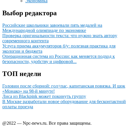
Экономика
Выбор редактора
Российские школьники завоевали пять медалей на
Международной олимпиаде по экономике
Проверка оригинальности текста: что нужно знать автору
современного контента
Услуга приема аккумуляторов б/у: полезная практика для
экологии и бюджета
Операционная система из России: как меняется подход к
безопасности, удобству и цифровой...
ТОП недели
Головин после сборной: гол+пас, капитанская повязка. И шок
«Монако» на 98-й минуте!
Лиcа из Blackpink может покинуть группу
В Москве разработали новое оборудование для бесконтактной
оплаты проезда
@2022 — Npc-news.ru. Все права защищены.