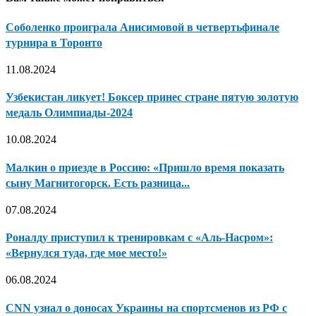
Соболенко проиграла Анисимовой в четвертьфинале
турнира в Торонто
11.08.2024
Узбекистан ликует! Боксер принес стране пятую золотую
медаль Олимпиады-2024
10.08.2024
Малкин о приезде в Россию: «Пришло время показать
сыну Магнитогорск. Есть разница...
07.08.2024
Роналду приступил к тренировкам с «Аль-Насром»:
«Вернулся туда, где мое место!»
06.08.2024
CNN узнал о доносах Украины на спортсменов из РФ с