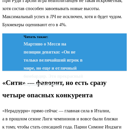
При Руди Гарсии игра неаполитанцев не такая искрометная,
хотя состав способен завоевывать новые высоты.
Максимальный успех в ЛЧ не исключен, хотя и будет чудом.
Букмекеры оценивают его в 4%.
Читать также:
Мартино о Месси на
позиции девятки: «Он не
только величайший игрок в
мире, но еще и отличный
бомбардир. Это прекрасный
«Сити» — фаворит, но есть сразу
вариант для нас»
четыре опасных конкурента
«Нерадзурри» прямо сейчас — главная сила в Италии,
а в прошлом сезоне Лиги чемпионов и вовсе были близки
к тому, чтобы стать сенсацией года. Парни Симоне Индзаги