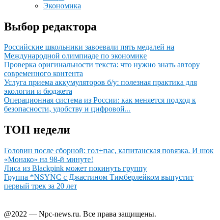
Экономика
Выбор редактора
Российские школьники завоевали пять медалей на
Международной олимпиаде по экономике
Проверка оригинальности текста: что нужно знать автору
современного контента
Услуга приема аккумуляторов б/у: полезная практика для
экологии и бюджета
Операционная система из России: как меняется подход к
безопасности, удобству и цифровой...
ТОП недели
Головин после сборной: гол+пас, капитанская повязка. И шок
«Монако» на 98-й минуте!
Лиcа из Blackpink может покинуть группу
Группа *NSYNC с Джастином Тимберлейком выпустит
первый трек за 20 лет
@2022 — Npc-news.ru. Все права защищены.