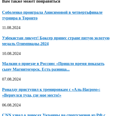
Вам также может понравиться
Соболенко проиграла Анисимовой в четвертьфинале
турнира в Торонто
11.08.2024
Узбекистан ликует! Боксер принес стране пятую золотую
медаль Олимпиады-2024
10.08.2024
Малкин о приезде в Россию: «Пришло время показать
сыну Магнитогорск. Есть разница...
07.08.2024
Роналду приступил к тренировкам с «Аль-Насром»:
«Вернулся туда, где мое место!»
06.08.2024
CNN узнал о доносах Украины на спортсменов из РФ с