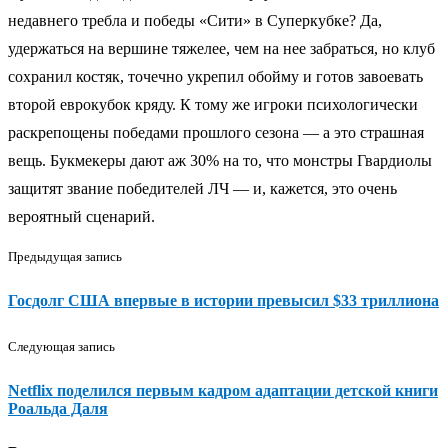
недавнего требла и победы «Сити» в Суперкубке? Да,
удержаться на вершине тяжелее, чем на нее забраться, но клуб
сохранил костяк, точечно укрепил обойму и готов завоевать
второй еврокубок кряду. К тому же игроки психологически
раскрепощены победами прошлого сезона — а это страшная
вещь. Букмекеры дают аж 30% на то, что монстры Гвардиолы
защитят звание победителей ЛЧ — и, кажется, это очень
вероятный сценарий.
Предыдущая запись
Госдолг США впервые в истории превысил $33 триллиона
Следующая запись
Netflix поделился первым кадром адаптации детской книги
Роальда Даля