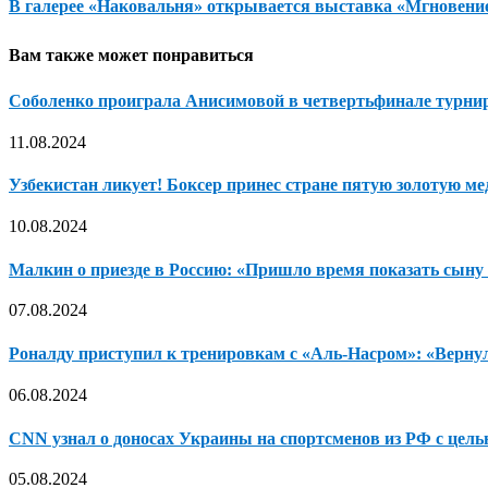
В галерее «Наковальня» открывается выставка «Мгновени
Вам также может понравиться
Соболенко проиграла Анисимовой в четвертьфинале турнир
11.08.2024
Узбекистан ликует! Боксер принес стране пятую золотую м
10.08.2024
Малкин о приезде в Россию: «Пришло время показать сыну М
07.08.2024
Роналду приступил к тренировкам с «Аль-Насром»: «Вернулс
06.08.2024
CNN узнал о доносах Украины на спортсменов из РФ с целью
05.08.2024