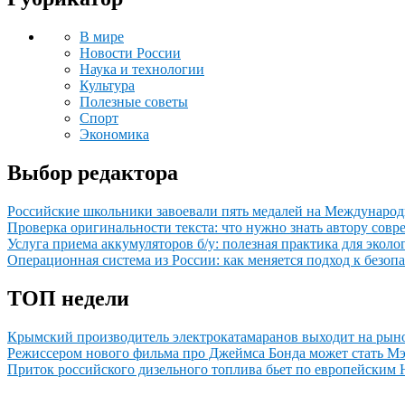
В мире
Новости России
Наука и технологии
Культура
Полезные советы
Спорт
Экономика
Выбор редактора
Российские школьники завоевали пять медалей на Междунаро
Проверка оригинальности текста: что нужно знать автору совр
Услуга приема аккумуляторов б/у: полезная практика для экол
Операционная система из России: как меняется подход к безопа
ТОП недели
Крымский производитель электрокатамаранов выходит на ры
Режиссером нового фильма про Джеймса Бонда может стать М
Приток российского дизельного топлива бьет по европейским