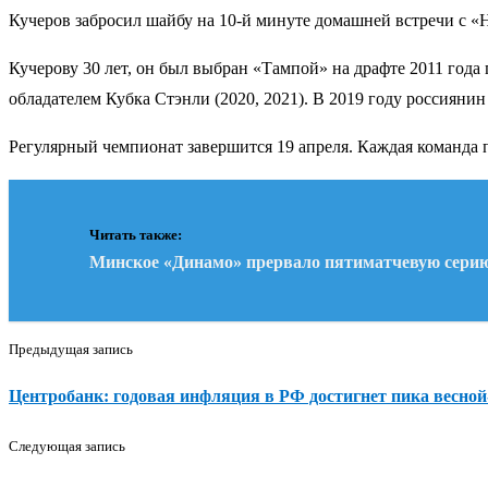
Кучеров забросил шайбу на 10-й минуте домашней встречи с 
Кучерову 30 лет, он был выбран «Тампой» на драфте 2011 года
обладателем Кубка Стэнли (2020, 2021). В 2019 году россиян
Регулярный чемпионат завершится 19 апреля. Каждая команда п
Читать также:
Минское «Динамо» прервало пятиматчевую серию
Предыдущая запись
Центробанк: годовая инфляция в РФ достигнет пика весной
Следующая запись