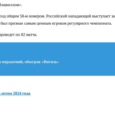
«Нэшвиллом».
 под общим 58-м номером. Российский нападающий выступает за 
ин был признан самым ценным игроком регулярного чемпионата.
роведет по 82 матча.
 поражений, обыграв «Витязь»
-летом 2024 года