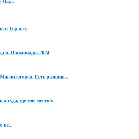
е Ока»
а в Торонто
едаль Олимпиады-2024
агнитогорск. Есть разница...
я туда, где мое место!»
 не...