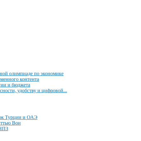
дной олимпиаде по экономике
еменного контента
огии и бюджета
сности, удобству и цифровой...
нок Турции и ОАЭ
эттью Вон
 НПЗ