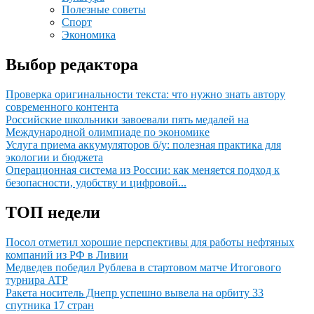
Полезные советы
Спорт
Экономика
Выбор редактора
Проверка оригинальности текста: что нужно знать автору
современного контента
Российские школьники завоевали пять медалей на
Международной олимпиаде по экономике
Услуга приема аккумуляторов б/у: полезная практика для
экологии и бюджета
Операционная система из России: как меняется подход к
безопасности, удобству и цифровой...
ТОП недели
Посол отметил хорошие перспективы для работы нефтяных
компаний из РФ в Ливии
Медведев победил Рублева в стартовом матче Итогового
турнира ATP
Ракета носитель Днепр успешно вывела на орбиту 33
спутника 17 стран