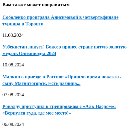
Вам также может понравиться
Соболенко проиграла Анисимовой в четвертьфинале
турнира в Торонто
11.08.2024
Узбекистан ликует! Боксер принес стране пятую золотую
медаль Олимпиады-2024
10.08.2024
Малкин о приезде в Россию: «Пришло время показать
сыну Магнитогорск. Есть разница...
07.08.2024
Роналду приступил к тренировкам с «Аль-Насром»:
«Вернулся туда, где мое место!»
06.08.2024