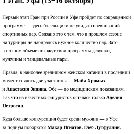
1 этап. Уфа (13−16 октября)
Первый этап Гран-при России в Уфе пройдет по сокращенной
программе — здесь болельщики не увидят соревнований
спортивных пар. Связано это с тем, что в прошлом сезоне
на турниры не набиралось нужное количество пар. Зато
в полном объеме покажут свои программы девушки,
мужчины и танцевальные пары.
Правда, в наиболее зрелищном женском катании в последний
момент снялись две участницы —
Майя Хромых
и
Анастасия Зинина
. Обе — по медицинским показаниям.
Так что из известных фигуристок осталась только
Аделия
Петросян
.
Куда больше конкуренция будет среди мужчин — в Уфе
за подиум поборются
Макар Игнатов
,
Глеб Лутфуллин
,