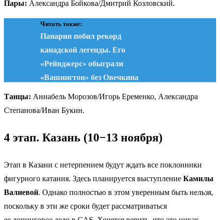
Пары:
Александра Бойкова/Дмитрий Козловский.
Читать также:
Панарин побил рекорд
канадской легенды. Его
«Рейнджерс» обыграли
«Вашингтон» без Овечкина
Танцы:
Аннабель Морозов/Игорь Еременко, Александра
Степанова/Иван Букин.
4 этап. Казань (10−13 ноября)
Этап в Казани с нетерпением будут ждать все поклонники
фигурного катания. Здесь планируется выступление
Камилы
Валиевой
. Однако полностью в этом уверенным быть нельзя,
поскольку в эти же сроки будет рассматриваться
ее допинговое дело в CAS. Хочется верить, что это никак