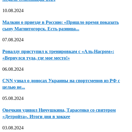
10.08.2024
Малкин о приезде в Россию: «Пришло время показать
сыну Магнитогорск. Есть разница...
07.08.2024
Роналду приступил к тренировкам с «Аль-Насром»:
«Вернулся туда, где мое место!»
06.08.2024
CNN узнал о доносах Украины на спортсменов из РФ с
целью не...
05.08.2024
Овечкин удивил Ничушкина, Тарасенко со свитером
«Детройта». Итоги дня в хоккее
03.08.2024