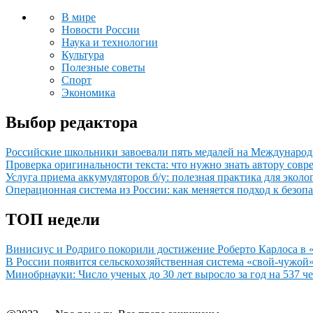
В мире
Новости России
Наука и технологии
Культура
Полезные советы
Спорт
Экономика
Выбор редактора
Российские школьники завоевали пять медалей на Междунаро
Проверка оригинальности текста: что нужно знать автору совр
Услуга приема аккумуляторов б/у: полезная практика для экол
Операционная система из России: как меняется подход к безопа
ТОП недели
Винисиус и Родриго покорили достижение Роберто Карлоса в 
В России появится сельскохозяйственная система «свой-чужой
Минобрнауки: Число ученых до 30 лет выросло за год на 537 ч