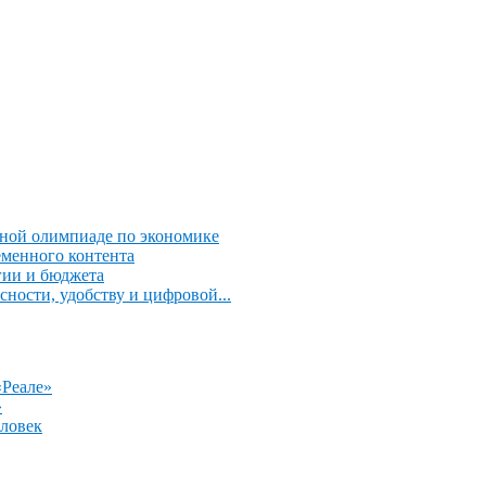
дной олимпиаде по экономике
еменного контента
огии и бюджета
сности, удобству и цифровой...
«Реале»
»
еловек