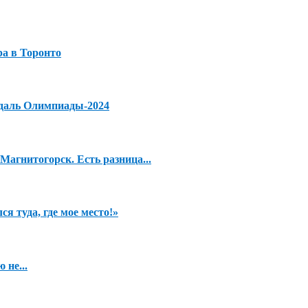
а в Торонто
едаль Олимпиады-2024
агнитогорск. Есть разница...
я туда, где мое место!»
 не...