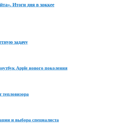
та». Итоги дня в хоккее
етную задачу
утбук Apple нового поколения
т тепловизора
тации и выбора специалиста