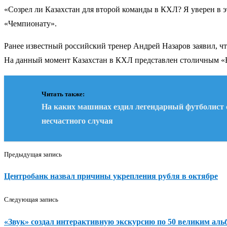
«Созрел ли Казахстан для второй команды в КХЛ? Я уверен в э
«Чемпионату».
Ранее известный российский тренер Андрей Назаров заявил, ч
На данный момент Казахстан в КХЛ представлен столичным «Ба
Читать также:
На каких машинах ездил легендарный футболист с
несчастного случая
Предыдущая запись
Центробанк назвал причины укрепления рубля в октябре
Следующая запись
«Звук» создал интерактивную экскурсию по 50 великим ал