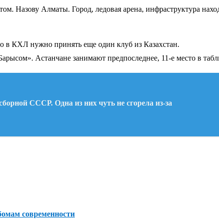
том. Назову Алматы. Город, ледовая арена, инфраструктура нах
то в КХЛ нужно принять еще один клуб из Казахстан.
рысом». Астанчане занимают предпоследнее, 11-е место в табли
борной СССР. Одна из них чуть не сгорела из-за
ьбомам современности