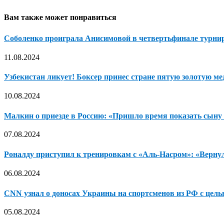
Вам также может понравиться
Соболенко проиграла Анисимовой в четвертьфинале турнир
11.08.2024
Узбекистан ликует! Боксер принес стране пятую золотую м
10.08.2024
Малкин о приезде в Россию: «Пришло время показать сыну М
07.08.2024
Роналду приступил к тренировкам с «Аль-Насром»: «Вернулс
06.08.2024
CNN узнал о доносах Украины на спортсменов из РФ с целью
05.08.2024