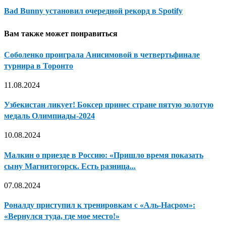
Bad Bunny установил очередной рекорд в Spotify
Вам также может понравиться
Соболенко проиграла Анисимовой в четвертьфинале
турнира в Торонто
11.08.2024
Узбекистан ликует! Боксер принес стране пятую золотую
медаль Олимпиады-2024
10.08.2024
Малкин о приезде в Россию: «Пришло время показать
сыну Магнитогорск. Есть разница...
07.08.2024
Роналду приступил к тренировкам с «Аль-Насром»:
«Вернулся туда, где мое место!»