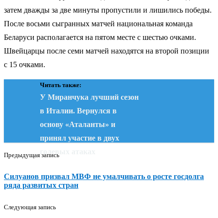
затем дважды за две минуты пропустили и лишились победы.
После восьми сыгранных матчей национальная команда
Беларуси располагается на пятом месте с шестью очками.
Швейцарцы после семи матчей находятся на второй позиции
с 15 очками.
Читать также:
У Миранчука лучший сезон
в Италии. Вернулся в
основу «Аталанты» и
принял участие в двух
голевых атаках
Предыдущая запись
Силуанов призвал МВФ не умалчивать о росте госдолга
ряда развитых стран
Следующая запись