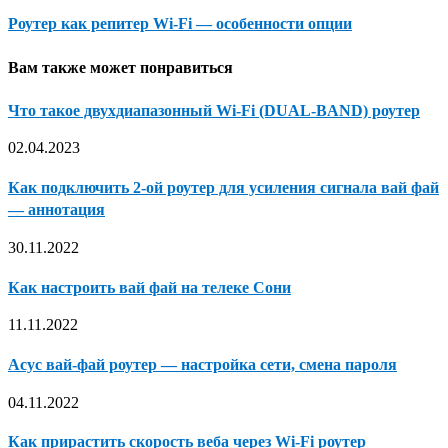
Роутер как репитер Wi-Fi — особенности опции
Вам также может понравиться
Что такое двухдиапазонный Wi-Fi (DUAL-BAND) роутер
02.04.2023
Как подключить 2-ой роутер для усиления сигнала вай фай
— аннотация
30.11.2022
Как настроить вай фай на телеке Сони
11.11.2022
Асус вай-фай роутер — настройка сети, смена пароля
04.11.2022
Как прирастить скорость веба через Wi-Fi роутер