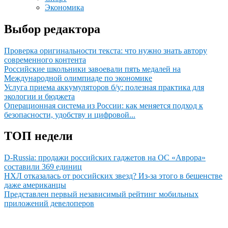
Экономика
Выбор редактора
Проверка оригинальности текста: что нужно знать автору
современного контента
Российские школьники завоевали пять медалей на
Международной олимпиаде по экономике
Услуга приема аккумуляторов б/у: полезная практика для
экологии и бюджета
Операционная система из России: как меняется подход к
безопасности, удобству и цифровой...
ТОП недели
D-Russia: продажи российских гаджетов на ОС «Аврора»
составили 369 единиц
НХЛ отказалась от российских звезд? Из-за этого в бешенстве
даже американцы
Представлен первый независимый рейтинг мобильных
приложений девелоперов