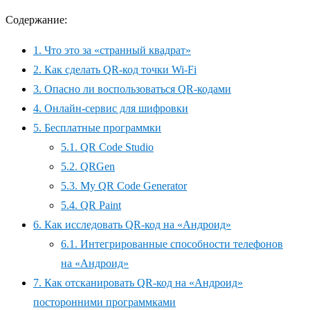
Содержание:
1.
Что это за «странный квадрат»
2.
Как сделать QR-код точки Wi-Fi
3.
Опасно ли воспользоваться QR-кодами
4.
Онлайн-сервис для шифровки
5.
Бесплатные программки
5.1.
QR Code Studio
5.2.
QRGen
5.3.
My QR Code Generator
5.4.
QR Paint
6.
Как исследовать QR-код на «Андроид»
6.1.
Интегрированные способности телефонов
на «Андроид»
7.
Как отсканировать QR-код на «Андроид»
посторонними программками