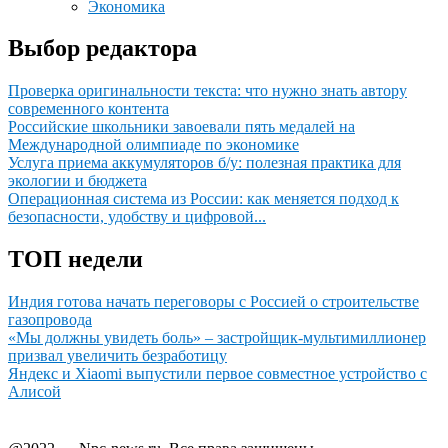
Экономика
Выбор редактора
Проверка оригинальности текста: что нужно знать автору
современного контента
Российские школьники завоевали пять медалей на
Международной олимпиаде по экономике
Услуга приема аккумуляторов б/у: полезная практика для
экологии и бюджета
Операционная система из России: как меняется подход к
безопасности, удобству и цифровой...
ТОП недели
Индия готова начать переговоры с Россией о строительстве
газопровода
«Мы должны увидеть боль» – застройщик-мультимиллионер
призвал увеличить безработицу
Яндекс и Xiaomi выпустили первое совместное устройство с
Алисой