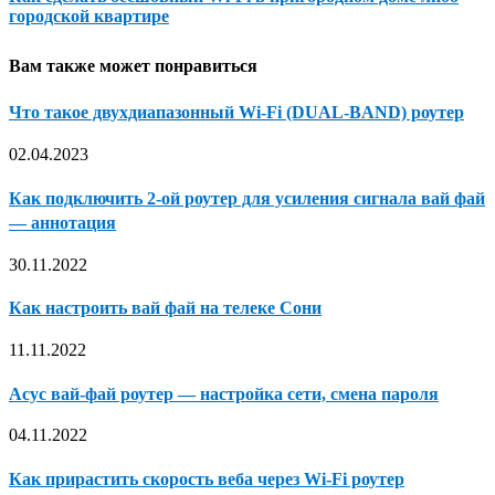
городской квартире
Вам также может понравиться
Что такое двухдиапазонный Wi-Fi (DUAL-BAND) роутер
02.04.2023
Как подключить 2-ой роутер для усиления сигнала вай фай
— аннотация
30.11.2022
Как настроить вай фай на телеке Сони
11.11.2022
Асус вай-фай роутер — настройка сети, смена пароля
04.11.2022
Как прирастить скорость веба через Wi-Fi роутер