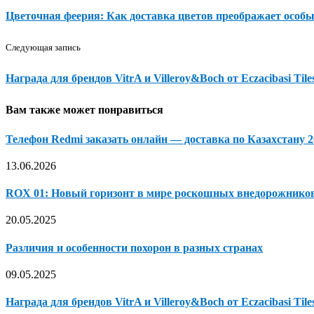
Цветочная феерия: Как доставка цветов преображает особ
Следующая запись
Награда для брендов VitrA и Villeroy&Boch от Eczacibasi Til
Вам также может понравиться
Телефон Redmi заказать онлайн — доставка по Казахстану 
13.06.2026
ROX 01: Новый горизонт в мире роскошных внедорожнико
20.05.2025
Различия и особенности похорон в разных странах
09.05.2025
Награда для брендов VitrA и Villeroy&Boch от Eczacibasi Tile