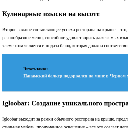
Кулинарные изыски на высоте
Второе важное составляющее успеха ресторана на крыше – это, 
разнообразное меню, способное удовлетворить даже самых взы
элементом является и подача блюд, которая должна соответств
Читать также:
Панамский балкер подорвался на мине в Черном 
Igloobar: Создание уникального простр
Igloobar выходит за рамки обычного ресторана на крыше, пред
стильная мебель, продуманное освещение – все это создает неп