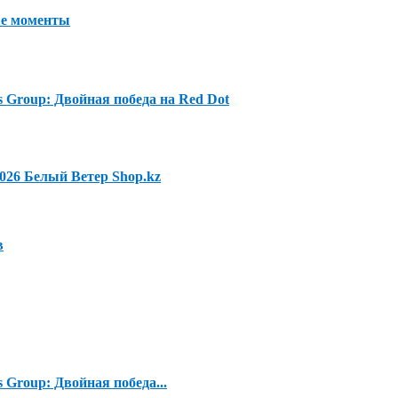
ые моменты
es Group: Двойная победа на Red Dot
2026 Белый Ветер Shop.kz
в
s Group: Двойная победа...