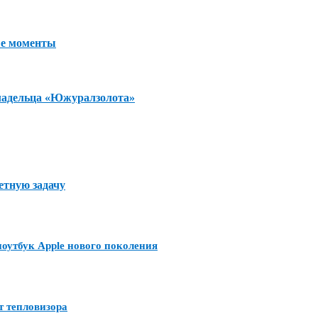
ые моменты
владельца «Южуралзолота»
етную задачу
утбук Apple нового поколения
т тепловизора