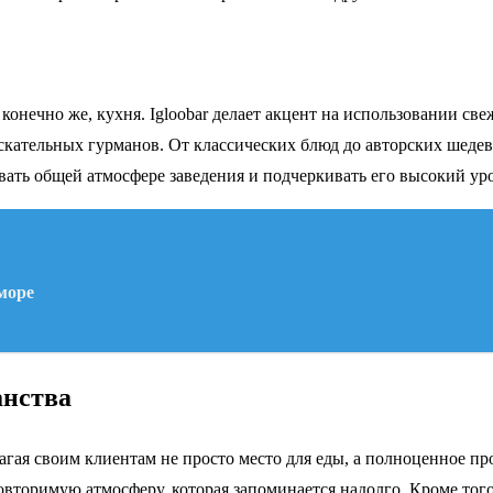
конечно же, кухня. Igloobar делает акцент на использовании св
скательных гурманов. От классических блюд до авторских шедев
овать общей атмосфере заведения и подчеркивать его высокий ур
море
анства
лагая своим клиентам не просто место для еды, а полноценное п
овторимую атмосферу, которая запоминается надолго. Кроме того