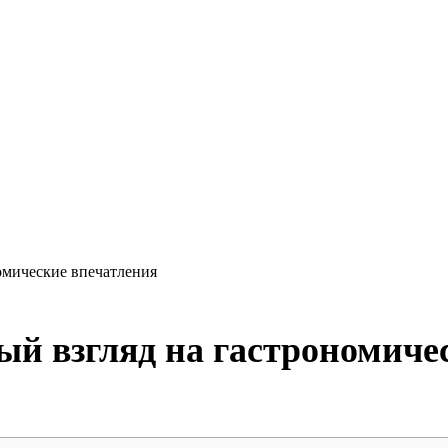
омические впечатления
й взгляд на гастрономиче