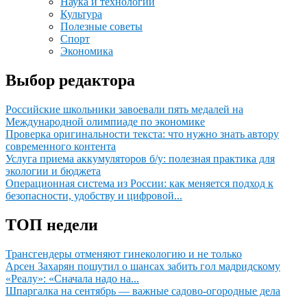
Наука и технологии
Культура
Полезные советы
Спорт
Экономика
Выбор редактора
Российские школьники завоевали пять медалей на
Международной олимпиаде по экономике
Проверка оригинальности текста: что нужно знать автору
современного контента
Услуга приема аккумуляторов б/у: полезная практика для
экологии и бюджета
Операционная система из России: как меняется подход к
безопасности, удобству и цифровой...
ТОП недели
Трансгендеры отменяют гинекологию и не только
Арсен Захарян пошутил о шансах забить гол мадридскому
«Реалу»: «Сначала надо на...
Шпаргалка на сентябрь — важные садово-огородные дела