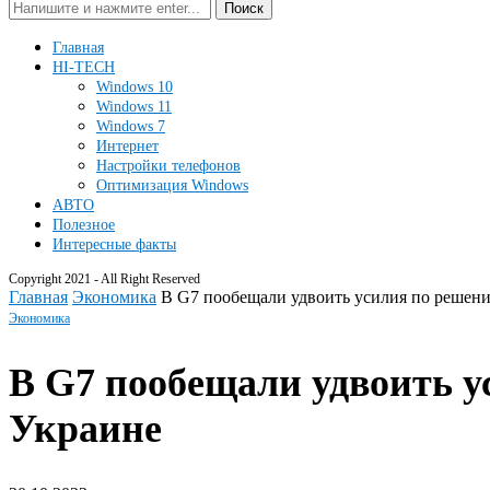
Поиск
Главная
HI-TECH
Windows 10
Windows 11
Windows 7
Интернет
Настройки телефонов
Оптимизация Windows
АВТО
Полезное
Интересные факты
Copyright 2021 - All Right Reserved
Главная
Экономика
В G7 пообещали удвоить усилия по решен
Экономика
В G7 пообещали удвоить у
Украине