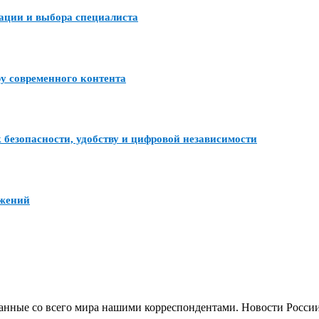
тации и выбора специалиста
ру современного контента
 безопасности, удобству и цифровой независимости
ожений
анные со всего мира нашими корреспондентами. Новости России