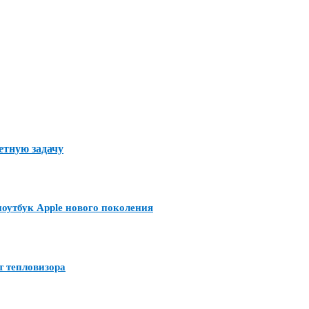
етную задачу
утбук Apple нового поколения
т тепловизора