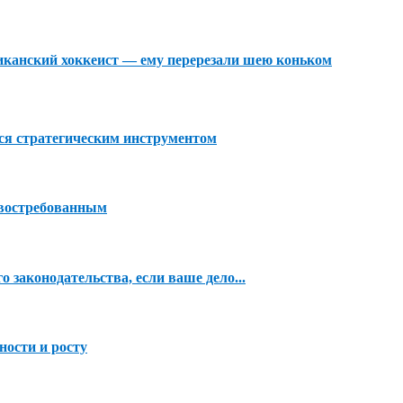
риканский хоккеист — ему перерезали шею коньком
тся стратегическим инструментом
 востребованным
 законодательства, если ваше дело...
ности и росту