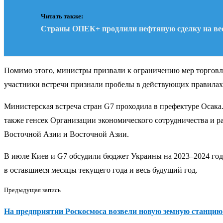
Читать также:
Страны ОПЕК+ продлили нефтяную сделку на вес
Помимо этого, министры призвали к ограничению мер торговл
участники встречи признали пробелы в действующих правилах
Министерская встреча стран G7 проходила в префектуре Осака
также генсек Организации экономического сотрудничества и 
Восточной Азии и Восточной Азии.
В июле Киев и G7 обсудили бюджет Украины на 2023–2024 го
в оставшиеся месяцы текущего года и весь будущий год.
Предыдущая запись
На предприятии Роскосмоса возвели новую земную станцию