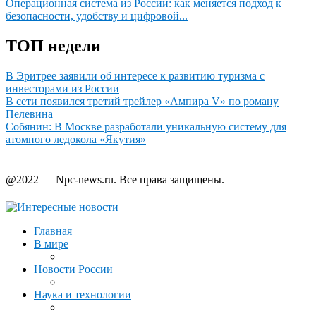
Операционная система из России: как меняется подход к
безопасности, удобству и цифровой...
ТОП недели
В Эритрее заявили об интересе к развитию туризма с
инвесторами из России
В сети появился третий трейлер «Ампира V» по роману
Пелевина
Собянин: В Москве разработали уникальную систему для
атомного ледокола «Якутия»
@2022 — Npc-news.ru. Все права защищены.
Главная
В мире
Новости России
Наука и технологии