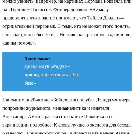
можно увидеть, например, на картинах Нормана Роквелла или
на «Гернике» Пикассо». Финчер добавил: «Не могу
представить, что люди не понимают, что Тайлер Дерден —
отрицательный персонаж. С теми, кто не может этого понять,
я не знаю, как себя вести… Не знаю, как реагировать, не знаю,
как им помочь».
Читать также:
Диско-клуб «Радуга»
проведет фестиваль «Это
база»
Напомним, к 20-летию «Бойцовского клуба» Дэвида Финчера
попросили журналиста, медиааналитика и издателя
Александра Амзина рассказать о книге Паланика и ее
экранизации подробнее. К слову, лучшего эксперта для беседы
о смыслах «Бойцовского клуба» и представить нельзя: Амзин