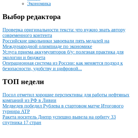
Экономика
Выбор редактора
Проверка оригинальности текста: что нужно знать автору
современного контента
Российские школьники завоевали пять медалей на
Международной олимпиаде по экономике
Услуга приема аккумуляторов б/у: полезная практика для
экологии и бюджета
Операционная система из России: как меняется подход к
безопасности, удобству и цифровой...
ТОП недели
Посол отметил хорошие перспективы для работы нефтяных
компаний из РФ в Ливии
Медведев победил Рублева в стартовом матче Итогового
турнира ATP
Ракета носитель Днепр успешно вывела на орбиту 33
спутника 17 стран