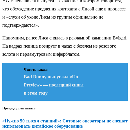
YG Entertainment выпустил заявление, в котором говорится,
что обсуждение продления контракта с Лисой еще в процессе
и «слухи об уходе Лисы из группы официально не
подтверждаются».
Напомним, ранее Лиса снялась в рекламной кампании Bvlgari.
На кадрах певица позирует в часах с безелем из розового
золота и перламутровым циферблатом.
Читать также:
Bad Bunny выпустил «Un
Preview» — последний сингл
в этом году
Предыдущая запись
«Нужно 50 тысяч станций»: Сотовые операторы не спешат
использовать китайское оборудование