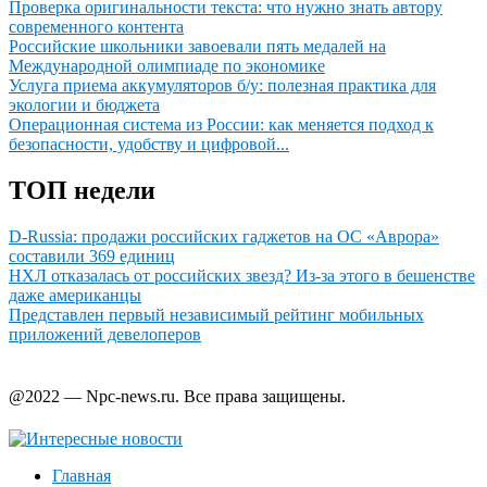
Проверка оригинальности текста: что нужно знать автору
современного контента
Российские школьники завоевали пять медалей на
Международной олимпиаде по экономике
Услуга приема аккумуляторов б/у: полезная практика для
экологии и бюджета
Операционная система из России: как меняется подход к
безопасности, удобству и цифровой...
ТОП недели
D-Russia: продажи российских гаджетов на ОС «Аврора»
составили 369 единиц
НХЛ отказалась от российских звезд? Из-за этого в бешенстве
даже американцы
Представлен первый независимый рейтинг мобильных
приложений девелоперов
@2022 — Npc-news.ru. Все права защищены.
Главная