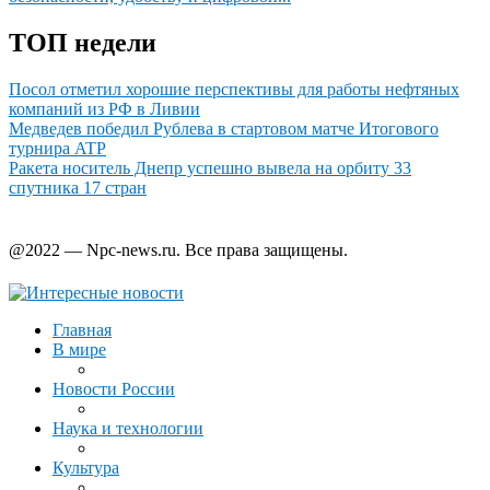
ТОП недели
Посол отметил хорошие перспективы для работы нефтяных
компаний из РФ в Ливии
Медведев победил Рублева в стартовом матче Итогового
турнира ATP
Ракета носитель Днепр успешно вывела на орбиту 33
спутника 17 стран
@2022 — Npc-news.ru. Все права защищены.
Главная
В мире
Новости России
Наука и технологии
Культура