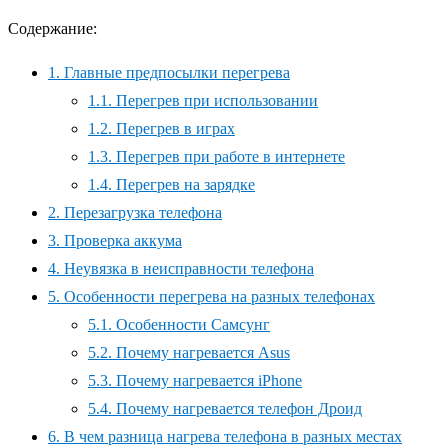
Содержание:
1.
Главные предпосылки перегрева
1.1.
Перегрев при использовании
1.2.
Перегрев в играх
1.3.
Перегрев при работе в интернете
1.4.
Перегрев на зарядке
2.
Перезагрузка телефона
3.
Проверка аккума
4.
Неувязка в неисправности телефона
5.
Особенности перегрева на разных телефонах
5.1.
Особенности Самсунг
5.2.
Почему нагревается Asus
5.3.
Почему нагревается iPhone
5.4.
Почему нагревается телефон Дроид
6.
В чем разница нагрева телефона в разных местах