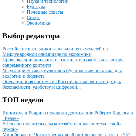
Наука и технологии
Культура
Полезные советы
Спорт
Экономика
Выбор редактора
Российские школьники завоевали пять медалей на
Международной олимпиаде по экономике
Проверка оригинальности текста: что нужно знать автору
современного контента
Услуга приема аккумуляторов б/у: полезная практика для
экологии и бюджета
Операционная система из России: как меняется подход к
безопасности, удобству и цифровой...
ТОП недели
Винисиус и Родриго покорили достижение Роберто Карлоса в
«Реале»
В России появится сельскохозяйственная система «свой-
чужой»
Минобрнауки: Число ученых до 30 лет выросло за год на 537