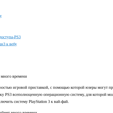
у
доступа-PS3
н3 к вебу
 много времени
ярностью игровой приставкой, с помощью которой юзеры могут п
вку PS3 всеполноценную операционную систему, для которой мо
чить систему PlayStation 3 к вай-фай.
займет много времени