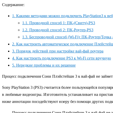
Содержание:
1.
Какими методами можно подключить PlayStation3 к веб
1.1.
Проводной способ 1: ПК-(Свитч)-PS3
1.2.
Проводной способ 2: ПК-Роутер-PS3
1.3.
Беспроводной способ (Wi-Fi): ПК-Роутер/Точка 
2.
Как настроить автоматическое подключение Плейстейш
3.
Порядок действий при настройке вай-фай роутера
4.
Как настроить подключение PS3 к Wi-Fi сети вручную
5.
Нередкие проблемы и их решение
Процесс подключения Сони Плэйстейшн 3 к вай-фай не займет
Sony PlayStation 3 (PS3) считается более пользующейся попул
в любимые видеоигры. Изготовитель устанавливает на приста
ниже аннотации посодействуют юзеру без помощи других подклю
Процесс подключения Сони Плэйстейшн 3 к вай-фай не 