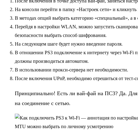
После включения в точке доступа вай-фай, заняться наст
На консоли перейти в папку «Настроек сети» и кликнуть
В методах опций выбрать категорию «специальный», а в 
Перейдя в настройки WLAN, можно запустить сканировани
безопасности выбрать способ шифрования.
На следующем шаге будет нужно введение пароля.
В отношении PS3 подключение к интернету через Wi-Fi п
должны производиться автоматом.
В использовании прокси-сервера нет необходимости.
После включения UPnP, необходимо отрешиться от тест-со
Принципиально! Есть ли вай-фай на ПС3? Да. Для
на соединение с сетью.
MTU можно выбрать по личному усмотрению