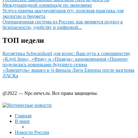
Международной олимпиаде по экономике
Услуга приема аккумуляторов б/у: полезная практика для
экологии и бюджета
Операционная система из России: как меняется подход к
безопасности, удобству и цифровой...
ТОП недели
Косметика Schwarzkopf для волос: Ваш путь к совершенству
«Клуб Зеро», «Фрау» и «Правда»: кинокомпания «Пионер»
поделилась новинками будущего сезона
«Ливерпуль» вышел в ⅛ финала Лиги Европы после разгрома
ЛАСКа
@2022 — Npc-news.ru. Все права защищены.
Главная
В мире
Новости России