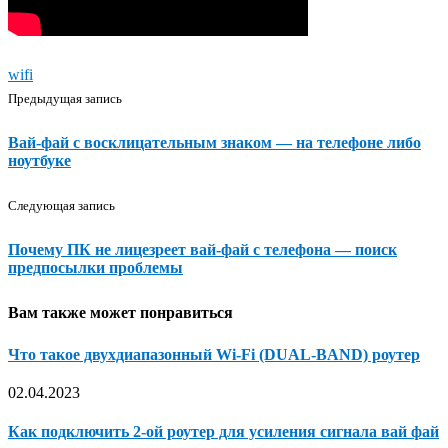
wifi
Предыдущая запись
Вай-фай с восклицательным знаком — на телефоне либо
ноутбуке
Следующая запись
Почему ПК не лицезреет вай-фай с телефона — поиск
предпосылки проблемы
Вам также может понравиться
Что такое двухдиапазонный Wi-Fi (DUAL-BAND) роутер
02.04.2023
Как подключить 2-ой роутер для усиления сигнала вай фай