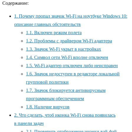
Содержание:
1.
Почему пропал значок Wi-Fi на ноутбуке Windows 10:
описание главных обстоятельств
1.1.
Включен режим полета
1.2.
Проблемы с драйвером Wi-Fi адаптера
1.3.
Значок Wi-Fi укрыт в настройках
1.4.
Символ сети Wi-Fi вполне отключен
1.5.
Wi-Fi адаптер отключен либо неисправен
1.6.
Значок недоступен в редакторе локальной
групповой политики
1.7.
Значок блокируется антивирусным
программным обеспечением
1.8.
Наличие вирусов
2.
Что сделать, чтоб иконка Wi-Fi снова появилась
в панели задач
2.1.
Проверить отображение иконки вай-фай