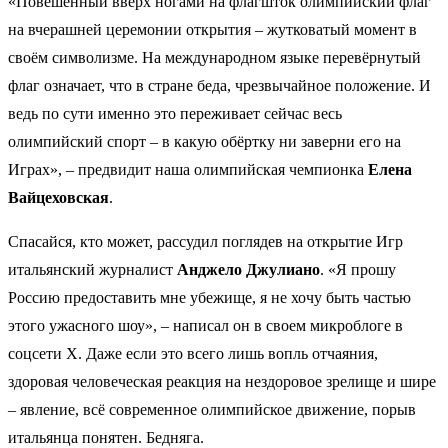
«Повешенный вверх ногами на флагшток олимпийский флаг
на вчерашней церемонии открытия – жутковатый момент в
своём символизме. На международном языке перевёрнутый
флаг означает, что в стране беда, чрезвычайное положение. И
ведь по сути именно это переживает сейчас весь
олимпийский спорт – в какую обёртку ни заверни его на
Играх», – предвидит наша олимпийская чемпионка
Елена
Вайцеховская
.
Спасайся, кто может, рассудил поглядев на открытие Игр
итальянский журналист
Анджело Джулиано
. «Я прошу
Россию предоставить мне убежище, я не хочу быть частью
этого ужасного шоу», – написал он в своем микроблоге в
соцсети X. Даже если это всего лишь вопль отчаяния,
здоровая человеческая реакция на нездоровое зрелище и шире
– явление, всё современное олимпийское движение, порыв
итальянца понятен. Бедняга.