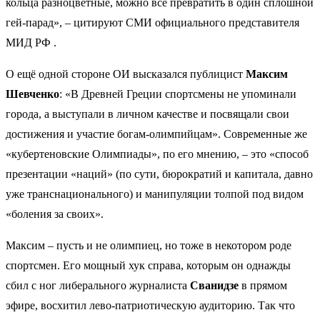
кольца разноцветные, можно все превратить в один сплошной
гей-парад», – цитируют СМИ официального представителя
МИД РФ .
О ещё одной стороне ОИ высказался публицист
Максим
Шевченко
: «В Древней Греции спортсмены не упоминали
города, а выступали в личном качестве и посвящали свои
достижения и участие богам-олимпийцам». Современные же
«кубертеновские Олимпиады», по его мнению, – это «способ
презентации «наций» (по сути, бюрократий и капитала, давно
уже транснационального) и манипуляции толпой под видом
«боления за своих».
Максим – пусть и не олимпиец, но тоже в некотором роде
спортсмен. Его мощный хук справа, которым он однажды
сбил с ног либерального журналиста
Сванидзе
в прямом
эфире, восхитил лево-патриотическую аудиторию. Так что