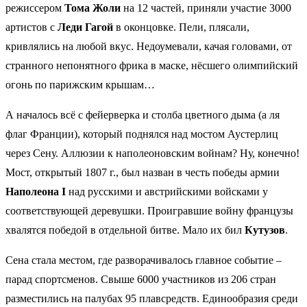
режиссером
Тома Жоли
на 12 частей, приняли участие 3000
артистов с
Леди Гагой
в оконцовке. Пели, плясали,
кривлялись на любой вкус. Недоумевали, качая головами, от
странного непонятного фрика в маске, нёсшего олимпийский
огонь по парижским крышам…
А началось всё с фейерверка и столба цветного дыма (а ля
флаг Франции), который поднялся над мостом Аустерлиц
через Сену. Аллюзии к наполеоновским войнам? Ну, конечно!
Мост, открытый 1807 г., был назван в честь победы армии
Наполеона I
над русскими и австрийскими войсками у
соответствующей деревушки. Проигравшие войну французы
хвалятся победой в отдельной битве. Мало их бил
Кутузов
.
Сена стала местом, где разворачивалось главное событие –
парад спортсменов. Свыше 6000 участников из 206 стран
разместились на палубах 95 плавсредств. Единообразия среди