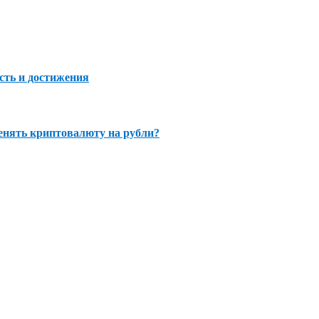
сть и достижения
нять криптовалюту на рубли?