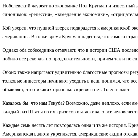
Нобелевский лауреат по экономике Пол Кругман и известный ж
синонимов: «рецессия», «замедление экономики», «отрицательн
Кой уверен, что пушной зверек подкрадется к американской эко
американцы. В то же время Кругман надеется, что самого страш
Однако оба собеседника отмечают, что в истории США послед
побило все рекорды по продолжительности, причем так и не с
Обоих также напрягают удивительно благостные прогнозы регул
толковые инвесторы начинают уходить в кеш, понимая, что вс
объявляет, что никаких признаков кризиса нет. То есть лжет.
Казалось бы, что нам Гекуба? Возможно, даже неплохо, если ам
каждый раз Штаты из их кризисов вытаскивало все человечест
Каждые семь-десять лет повторялась одна и та же история. Кр
Американская валюта укрепляется, американские акции отскак