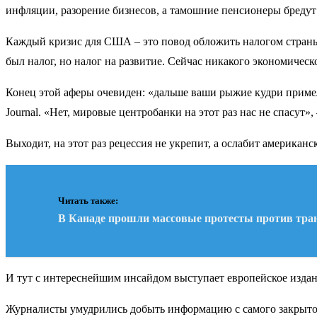
инфляции, разорение бизнесов, а тамошние пенсионеры бредут
Каждый кризис для США – это повод обложить налогом страны 
был налог, но налог на развитие. Сейчас никакого экономическ
Конец этой аферы очевиден: «дальше ваши рыжие кудри примельк
Journal. «Нет, мировые центробанки на этот раз нас не спасут»
Выходит, на этот раз рецессия не укрепит, а ослабит американс
Читать также:
В Канаде прошли массовые протесты против тра
И тут с интереснейшим инсайдом выступает европейское издание
Журналисты умудрились добыть информацию с самого закрытог