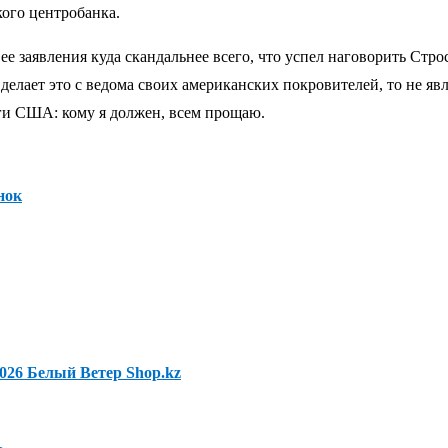
ого центробанка.
ее заявления куда скандальнее всего, что успел наговорить Стр
а делает это с ведома своих американских покровителей, то не я
ги США: кому я должен, всем прощаю.
нок
2026 Белый Ветер Shop.kz