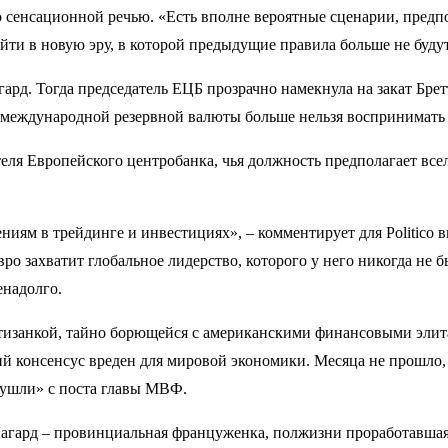
о сенсационной речью. «Есть вполне вероятные сценарии, пред
йти в новую эру, в которой предыдущие правила больше не будут
Лагард. Тогда председатель ЕЦБ прозрачно намекнула на закат Б
ус международной резервной валюты больше нельзя воспринимать
ля Европейского центробанка, чья должность предполагает всел
ениям в трейдинге и инвестициях», – комментирует для Politic
о захватит глобальное лидерство, которого у него никогда не б
енадолго.
ртизанкой, тайно борющейся с американскими финансовыми элит
ий консенсус вреден для мировой экономики. Месяца не прошло
 «ушли» с поста главы МВФ.
агард – провинциальная француженка, полжизни проработавшая 