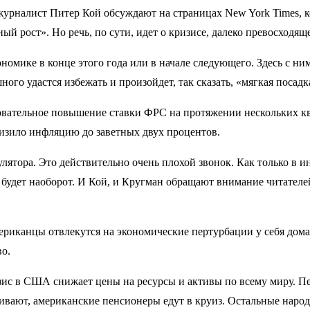
урналист Питер Кой обсуждают на страницах New York Times, ко
ый рост». Но речь, по сути, идет о кризисе, далеко превосход
номике в конце этого года или в начале следующего. Здесь с ни
ного удастся избежать и произойдет, так сказать, «мягкая посад
овательное повышение ставки ФРС на протяжении нескольких кв
низило инфляцию до заветных двух процентов.
ятора. Это действительно очень плохой звонок. Как только в ин
е будет наоборот. И Кой, и Кругман обращают внимание читателе
ериканцы отвлекутся на экономические пертурбации у себя дома 
во.
изис в США снижает цены на ресурсы и активы по всему миру. П
ивают, американские пенсионеры едут в круиз. Остальные наро