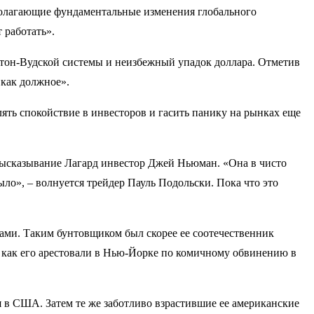
полагающие фундаментальные изменения глобального
 работать».
реттон-Вудской системы и неизбежный упадок доллара. Отметив
 как должное».
ять спокойствие в инвесторов и гасить панику на рынках еще
o высказывание Лагард инвестор Джей Ньюман. «Она в чисто
ыло», – волнуется трейдер Пауль Подольски. Пока что это
ами. Таким бунтовщиком был скорее ее соотечественник
, как его арестовали в Нью-Йорке по комичному обвинению в
в США. Затем те же заботливо взрастившие ее американские