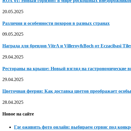
ROX 01: Новый горизонт в мире роскошных внедорожнико
20.05.2025
Различия и особенности похорон в разных странах
09.05.2025
Награда для брендов VitrA и Villeroy&Boch от Eczacibasi Tile
29.04.2025
Рестораны на крыше: Новый взгляд на гастрономические в
29.04.2025
Цветочная феерия: Как доставка цветов преображает особ
28.04.2025
Новое на сайте
Где оживить фото онлайн: выбираем сервис под конкр