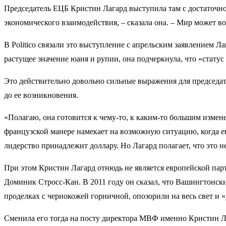
Председатель ЕЦБ Кристин Лагард выступила там с достаточн
экономического взаимодействия, – сказала она. – Мир может во
В Politico связали это выступление с апрельским заявлением 
растущее значение юаня и рупии, она подчеркнула, что «стат
Это действительно довольно сильные выражения для председате
до ее возникновения.
«Полагаю, она готовится к чему-то, к каким-то большим измен
французской манере намекает на возможную ситуацию, когда евр
лидерство принадлежит доллару. Но Лагард полагает, что это н
При этом Кристин Лагард отнюдь не является европейской па
Доминик Стросс-Кан. В 2011 году он сказал, что Вашингтонск
проделках с чернокожей горничной, опозорили на весь свет и
Сменила его тогда на посту директора МВФ именно Кристин Л