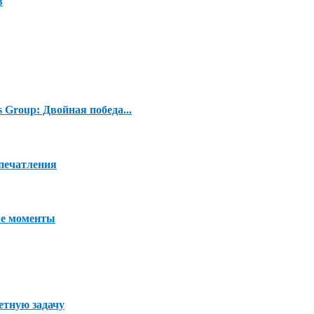
в
s Group: Двойная победа...
печатления
ые моменты
етную задачу