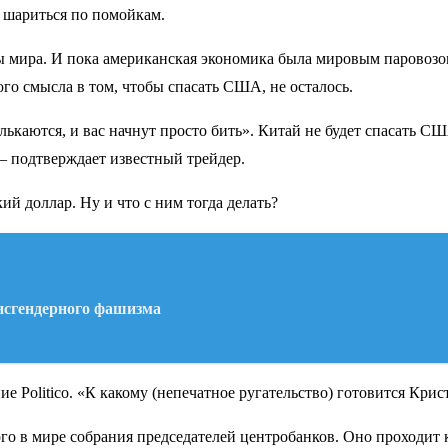
 шариться по помойкам.
мира. И пока американская экономика была мировым паровозом,
ого смысла в том, чтобы спасать США, не осталось.
аются, и вас начнут просто бить». Китай не будет спасать США 
, – подтверждает известный трейдер.
кий доллар. Ну и что с ним тогда делать?
нсгендерного фашизма
 Politico. «К какому (непечатное ругательство) готовится Крис
о в мире собрания председателей центробанков. Оно проходит 