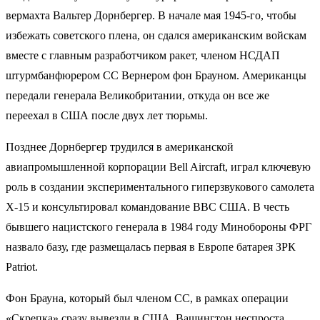
вермахта Вальтер Дорнбергер. В начале мая 1945-го, чтобы
избежать советского плена, он сдался американским войскам
вместе с главным разработчиком ракет, членом НСДАП
штурмбанфюрером СС Вернером фон Брауном. Американцы
передали генерала Великобритании, откуда он все же
переехал в США после двух лет тюрьмы.
Позднее Дорнбергер трудился в американской
авиапромышленной корпорации Bell Aircraft, играл ключевую
роль в создании экспериментального гиперзвукового самолета
X-15 и консультировал командование ВВС США. В честь
бывшего нацистского генерала в 1984 году Минобороны ФРГ
назвало базу, где размещалась первая в Европе батарея ЗРК
Patriot.
Фон Брауна, который был членом СС, в рамках операции
«Скрепка» сразу вывезли в США. Вашингтон неспроста