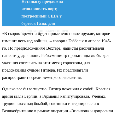
Нетаньяху предложил
использовать порт,
построенный США у
берегов Газы, для
депортации палестинцев
«В скором времени будет применено новое оружие, которое
изменит весь ход войны», – говорил Геббельс в апреле 1945-
го. По предположениям Вехтера, нацисты рассчитывали
нанести удар в июне. Рейхсминистр пропаганды якобы дал
указания составить на этот месяц гороскопы, для
предсказания судьбы Гитлера. Их предполагали
распространить среди немецкого населения.
Однако все было тщетно. Гитлер покончил с собой, Красная
армия взяла Берлин, а Германия капитулировала. Ученых,
трудившихся над бомбой, союзники интернировали в
Великобританию в рамках операции «Эпсилон» и допросили