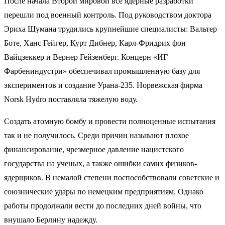
После начала Второй мировой все ядерные разработки
перешли под военный контроль. Под руководством доктора
Эриха Шумана трудились крупнейшие специалисты: Вальтер
Боте, Ханс Гейгер, Курт Дибнер, Карл-Фридрих фон
Вайцзеккер и Вернер Гейзенберг. Концерн «ИГ
Фарбениндустри» обеспечивал промышленную базу для
экспериментов и создание Урана-235. Норвежская фирма
Norsk Hydro поставляла тяжелую воду.
Создать атомную бомбу и провести полноценные испытания
так и не получилось. Среди причин называют плохое
финансирование, чрезмерное давление нацистского
государства на ученых, а также ошибки самих физиков-
ядерщиков. В немалой степени поспособствовали советские и
союзнические удары по немецким предприятиям. Однако
работы продолжали вести до последних дней войны, что
внушало Берлину надежду.