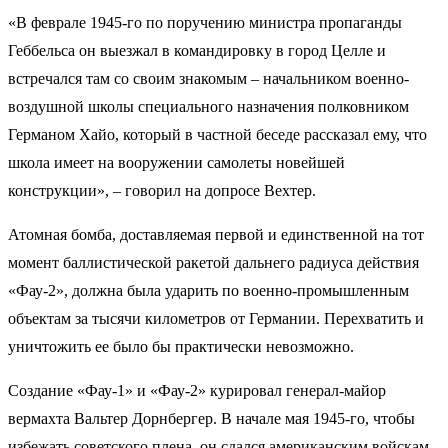
«В феврале 1945-го по поручению министра пропаганды
Геббельса он выезжал в командировку в город Целле и
встречался там со своим знакомым – начальником военно-
воздушной школы специального назначения полковником
Германом Хайо, который в частной беседе рассказал ему, что
школа имеет на вооружении самолеты новейшей
конструкции», – говорил на допросе Вехтер.
Атомная бомба, доставляемая первой и единственной на тот
момент баллистической ракетой дальнего радиуса действия
«Фау-2», должна была ударить по военно-промышленным
объектам за тысячи километров от Германии. Перехватить и
уничтожить ее было бы практически невозможно.
Создание «Фау-1» и «Фау-2» курировал генерал-майор
вермахта Вальтер Дорнбергер. В начале мая 1945-го, чтобы
избежать советского плена, он сдался американским войскам