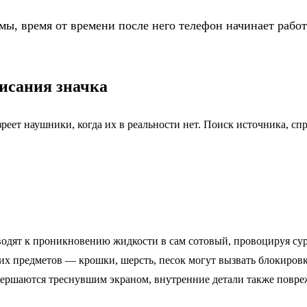
ы, время от времени после него телефон начинает работа
исания значка
зреет наушники, когда их в реальности нет. Поиск источника, с
одят к проникновению жидкости в сам сотовый, провоцируя су
х предметов — крошки, шерсть, песок могут вызвать блокировк
завершаются треснувшим экраном, внутренние детали также повр