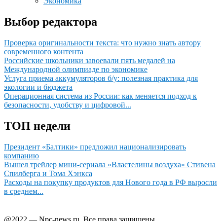
Экономика
Выбор редактора
Проверка оригинальности текста: что нужно знать автору
современного контента
Российские школьники завоевали пять медалей на
Международной олимпиаде по экономике
Услуга приема аккумуляторов б/у: полезная практика для
экологии и бюджета
Операционная система из России: как меняется подход к
безопасности, удобству и цифровой...
ТОП недели
Президент «Балтики» предложил национализировать
компанию
Вышел трейлер мини-сериала «Властелины воздуха» Стивена
Спилберга и Тома Хэнкса
Расходы на покупку продуктов для Нового года в РФ выросли
в среднем...
@2022 — Npc-news.ru. Все права защищены.